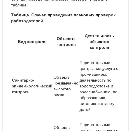
таблице.
Таблица. Случаи проведения плановых проверок
работодателей
Деятельность
Объекты
Вид контроля
объектов
контроля
контроля
Перинатальные
центры, соцуслуги с
проживанием,
Объекты
Санитарно-
деятельность по
чрезвычайно
эпидемиологический
водоподготовке и
высокого
контроль
водоснабжению, по
риска
образованию,
питанию и отдыху
детей
Перинатальные
Объекты
центры, соцуслуги с