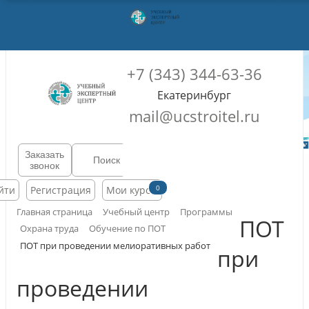
+7 (343) 344-63-36
Екатеринбург
mail@ucstroitel.ru
Заказать
звонок
0
йти
Регистрация
Мои курсы
Главная страница
Учебный центр
Программы
ПОТ
Охрана труда
Обучение по ПОТ
ПОТ при проведении мелиоративных работ
при
проведении