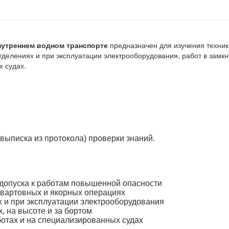
нутреннем водном транспорте
предназначен для изучения техник
елениях и при эксплуатации электрооборудования, работ в замкну
х судах.
выписка из протокола) проверки знаний.
 допуска к работам повышенной опасности
швартовных и якорных операциях
 и при эксплуатации электрооборудования
, на высоте и за бортом
ботах и на специализированных судах