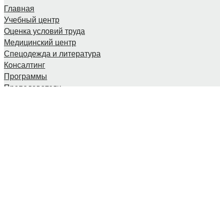
Главная
Учебный центр
Оценка условий труда
Медицинский центр
Спецодежда и литература
Консалтинг
Программы
Преподаватели
Расписание
Онлайн-обучение
Документы
Онлайн-оплата
Персональный раздел
О компании
Карта сайта
Мы принимаем к оплате