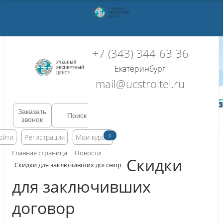
+7 (343) 344-63-36
Екатеринбург
mail@ucstroitel.ru
Заказать
звонок
0
ойти
Регистрация
Мои курсы
Главная страница
Новости
Скидки
Скидки для заключивших договор
для заключивших
договор