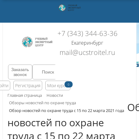
+7 (343) 344-63-36
Екатеринбург
mail@ucstroitel.ru
Заказать
звонок
0
ойти
Регистрация
Мои курсы
Главная страница
Новости
Обзоры новостей по охране труда
О
Обзор новостей по охране труда с 15 по 22 марта 2021 года
новостей по охране
труда с 15 по 22 марта