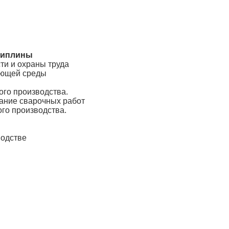
циплины
и и охраны труда
ающей среды
ого производства.
ание сварочных работ
го производства.
водстве