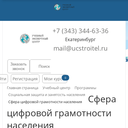
+7 (343) 344-63-36
Екатеринбург
mail@ucstroitel.ru
Заказать
звонок
0
йти
Регистрация
Мои курсы
Главная страница
Учебный центр
Программы
Социальная защита и занятость населения
Сфера
Сфера цифровой грамотности населения
цифровой грамотности
населения