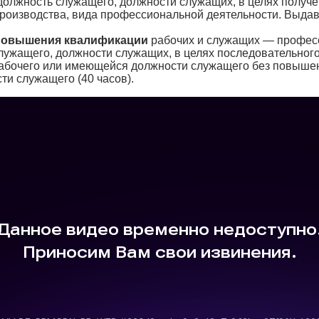
должность служащего, должности служащих, в целях получе
производства, вида профессиональной деятельности. Выда
повышения квалификации
рабочих и служащих — профес
служащего, должности служащих, в целях последовательно
абочего или имеющейся должности служащего без повыше
ти служащего (40 часов).