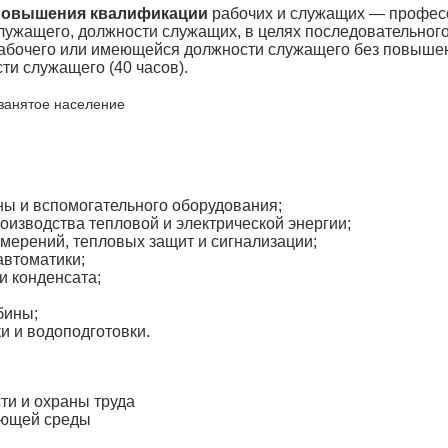
повышения квалификации
рабочих и служащих — профес
служащего, должности служащих, в целях последовательно
абочего или имеющейся должности служащего без повыше
ти служащего (40 часов).
занятое население
ины и вспомогательного оборудования;
оизводства тепловой и электрической энергии;
змерений, тепловых защит и сигнализации;
автоматики;
 и конденсата;
рбины;
и и водоподготовки.
и и охраны труда
ающей среды