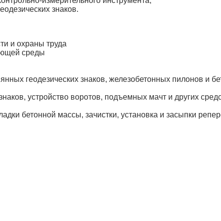
 контрольно-измерительного инструмента;
еодезических знаков.
и и охраны труда
ающей среды
нных геодезических знаков, железобетонных пилонов и бе
знаков, устройство воротов, подъемных мачт и других сред
ладки бетонной массы, зачистки, установка и засыпки реп