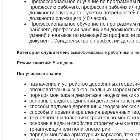
Профессиональное обучение по программам
профессию рабочего, профессии рабочих или 
должности служащего с учетом потребностей 
должности служащего (40 часов).
Профессиональное обучение по программам
рабочего, профессии рабочих или должность 
умений и навыков по имеющейся профессии р
документ: Свидетельство о профессии должнос
Категория слушателей:
высвобождаемые работники и не
Режим занятий:
8 ч в день
Получаемые знания
назначение и устройство деревянных геодезич
опознавательных знаков, скальных марок и ре
порядок монтажа и демонтажа геодезических з
основные виды соединений деталей и констру
способы подъема деревянных геодезических зн
способы и правила крепления деревянных геоде
технология выполнения строительно-монтажны
основные виды и свойства строительных матер
триангуляции или полигонометрии;
порядок монтажа арматурных каркасов, технол