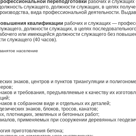
профессиональной переподготовки
рабочих и служащих
должность служащего, должности служащих, в целях получе
производства, вида профессиональной деятельности. Выда
повышения квалификации
рабочих и служащих — профес
служащего, должности служащих, в целях последовательно
абочего или имеющейся должности служащего без повыше
ти служащего (40 часов).
занятое население
еских знаков, центров и пунктов триангуляции и полигоном
перов;
наков и требования, предъявляемые к качеству их изготов
кций;
аков в собранном виде и отдельных их деталей;
зических знаков, блоков, тросов, канатов;
х, плотницких, земляных и бетонных работ;
иалов, применяемых при сооружении деревянных геодезиче
огия приготовления бетона;