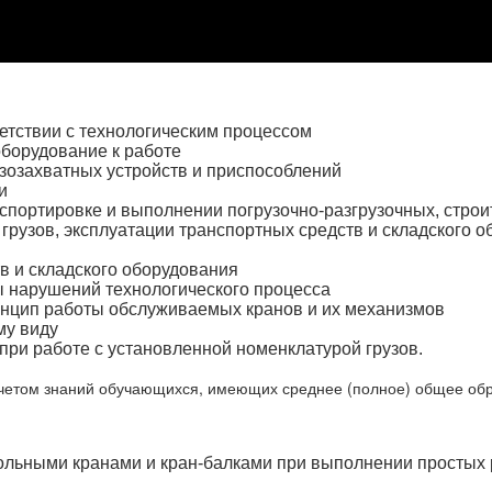
етствии с технологическим процессом
оборудование к работе
узозахватных устройств и приспособлений
и
нспортировке и выполнении погрузочно-разгрузочных, стро
рузов, эксплуатации транспортных средств и складского 
в и складского оборудования
ы нарушений технологического процесса
ринцип работы обслуживаемых кранов и их механизмов
му виду
ри работе с установленной номенклатурой грузов.
четом знаний обучающихся, имеющих среднее (полное) общее обр
ольными кранами и кран-балками при выполнении простых 