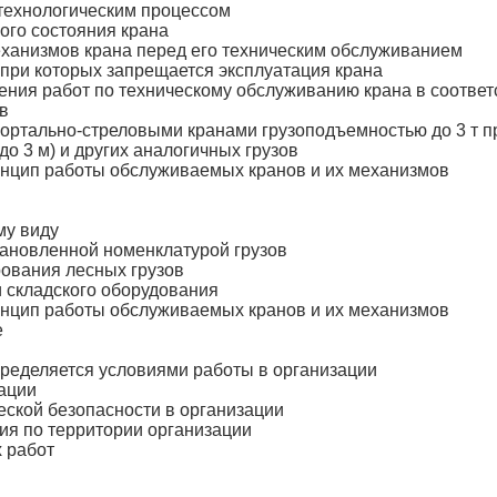
 технологическим процессом
ого состояния крана
ханизмов крана перед его техническим обслуживанием
при которых запрещается эксплуатация крана
ния работ по техническому обслуживанию крана в соответ
в
тально-стреловыми кранами грузоподъемностью до 3 т пр
до 3 м) и других аналогичных грузов
ринцип работы обслуживаемых кранов и их механизмов
му виду
тановленной номенклатурой грузов
рования лесных грузов
 складского оборудования
ринцип работы обслуживаемых кранов и их механизмов
е
ределяется условиями работы в организации
зации
ской безопасности в организации
я по территории организации
 работ