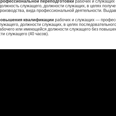
профессиональной переподготовки
рабочих и служащих
должность служащего, должности служащих, в целях получе
производства, вида профессиональной деятельности. Выда
повышения квалификации
рабочих и служащих — профес
служащего, должности служащих, в целях последовательно
абочего или имеющейся должности служащего без повыше
ти служащего (40 часов).