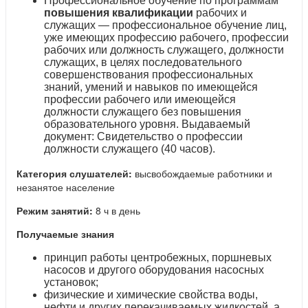
Профессиональное обучение по программам
повышения квалификации
рабочих и
служащих — профессиональное обучение лиц,
уже имеющих профессию рабочего, профессии
рабочих или должность служащего, должности
служащих, в целях последовательного
совершенствования профессиональных
знаний, умений и навыков по имеющейся
профессии рабочего или имеющейся
должности служащего без повышения
образовательного уровня. Выдаваемый
документ: Свидетельство о профессии
должности служащего (40 часов).
Категория слушателей:
высвобождаемые работники и
незанятое население
Режим занятий:
8 ч в день
Получаемые знания
принцип работы центробежных, поршневых
насосов и другого оборудования насосных
установок;
физические и химические свойства воды,
нефти и других перекачиваемых жидкостей, а