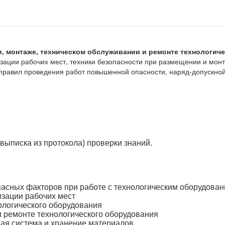
и, монтаже, техническом обслуживании и ремонте технологич
изации рабочих мест, техники безопасности при размещении и мон
 правил проведения работ повышенной опасности, наряд-допускно
выписка из протокола) проверки знаний.
пасных факторов при работе с технологическим оборудова
изации рабочих мест
ологического оборудования
и ремонте технологического оборудования
ая система и хранение материалов